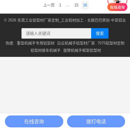
文
上一页
1
…
15
16
章
导
© 2026
东莞工业铝型材厂家定制_工业铝材加工
- 主题巴巴原创
中亚铝业
航
搜索
热搜:
重型机械手专用铝型材
白云机械手铝型材厂家
7075铝型材定制
铝型材装车机械手
旋臂机械手框架铝型材
在线咨询
拨打电话