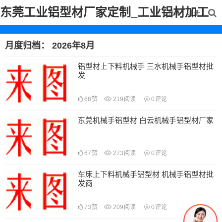
东莞工业铝型材厂家定制_工业铝材加工
登录
注册
月度归档：
2026年8月
铝型材上下料机械手 三水机械手铝型材批
发
68
赞
219
阅读
0
评论
东莞机械手铝型材 白云机械手铝型材厂家
67
赞
273
阅读
0
评论
车床上下料机械手铝型材 机械手铝型材批
发商
73
赞
209
阅读
0
评论