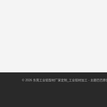
© 2026
东莞工业铝型材厂家定制_工业铝材加工
- 主题巴巴