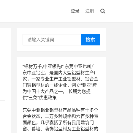
登录
注册
搜索
“铝材万千,中亚领先!” 东莞中亚也叫广
东中亚铝业，是国内大型铝型材生产厂
家，一家专业生产工业铝型材、铝合金
门窗铝型材的一线企业，创立“亚亚”牌
为中国十大产品之—， 长期为您提
供"三免"优惠政策
东莞中亚铝业铝型材产品品种有十多个
合金状态，二万多种规格和六百多种表
面颜色，几乎囊括了所有民用建筑门
窗、幕墙、装饰铝型材及工业铝型材的