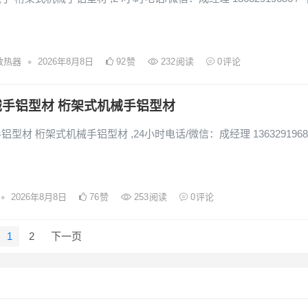
•
散热器
2026年8月8日
92
赞
232
阅读
0
评论
手铝型材 桁架式机械手铝型材
型材 桁架式机械手铝型材 ,24小时电话/微信：成经理 13632919686
•
2026年8月8日
76
赞
253
阅读
0
评论
1
2
下一页