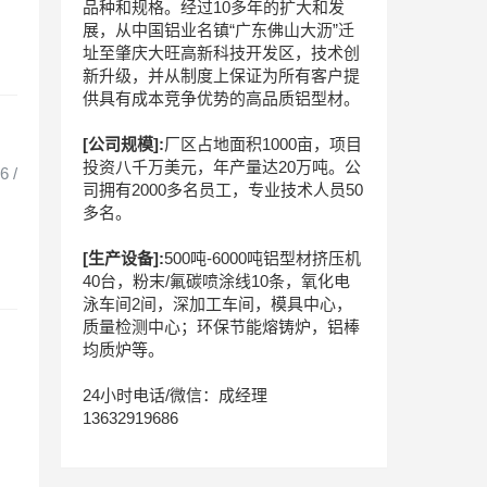
品种和规格。经过10多年的扩大和发
展，从中国铝业名镇“广东佛山大沥”迁
址至肇庆大旺高新科技开发区，技术创
新升级，并从制度上保证为所有客户提
供具有成本竞争优势的高品质铝型材。
[公司规模]:
厂区占地面积1000亩，项目
投资八千万美元，年产量达20万吨。公
 /
司拥有2000多名员工，专业技术人员50
多名。
[生产设备]:
500吨-6000吨铝型材挤压机
40台，粉末/氟碳喷涂线10条，氧化电
泳车间2间，深加工车间，模具中心，
质量检测中心；环保节能熔铸炉，铝棒
均质炉等。
24小时电话/微信：成经理
13632919686