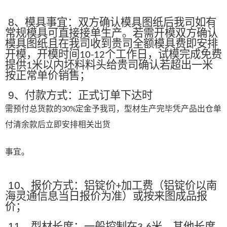
8
、模具事宜：双方确认模具图纸后我司如有
常规模具可直接接单生产。若需开模双方确认
模具图纸且在我司收到贵司全额模具费即安排
开模，开模时间
个工作日，试模完成免费
10-12
提供
米以内坯料料头给贵司确认若超出一米
1
按正常单价销售；
9
、付款方式：正式订单下达时
需预付总货款的
定金予我司，型材生产完毕凭产品出仓单
30%
付清余款后立即安排相关出货
事宜。
10
、报价方式：铝锭价
加工费（铝锭价以南
+
海灵通信息当日报价为准）或按来图成品报
价；
11
、型材长度：一般控制在
米，其他长度