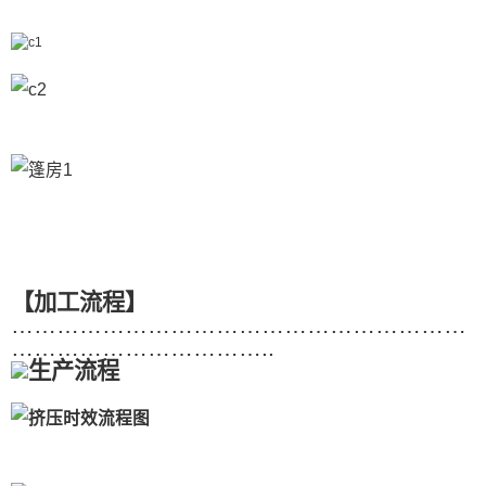
【加工流程】
……………………………………………………
……………………………..