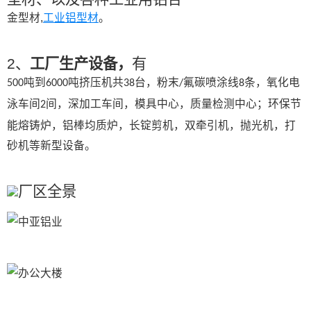
金型材,
工业铝型材
。
2、
工厂生产设备，
有
吨到
吨挤压机共
台，粉末
氟碳喷涂线
条，氧化电
500
6000
38
/
8
泳车间
间，深加工车间，模具中心，质量检测中心；环保节
2
能熔铸炉，铝棒均质炉，长锭剪机，双牵引机，抛光机，打
砂机等新型设备。