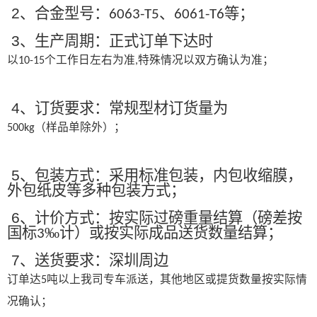
2
、合金型号：
、
等；
6063-T5
6061-T6
3
、生产周期：正式订单下达时
以
个工作日左右为准
特殊情况以双方确认为准；
10-15
,
4
、订货要求：常规型材订货量为
（样品单除外）；
500kg
5
、包装方式：采用标准包装，内包收缩膜，
外包纸皮等多种包装方式；
6
、计价方式：按实际过磅重量结算（磅差按
国标
‰计）或按实际成品送货数量结算；
3
7
、送货要求：深圳周边
订单达
吨以上我司专车派送，其他地区或提货数量按实际情
5
况确认；