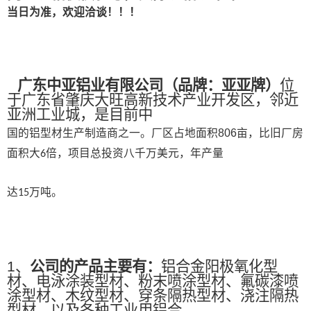
当日为准，欢迎洽谈！！！
广东中亚铝业有限公司
（
品牌：亚亚牌
）
位
于广东省肇庆大旺高新技术产业开发区，邻近
亚洲工业城，是目前中
国的铝型材生产制造商之一。
厂区占地面积
806
亩，比旧厂房
面积大
倍，项目总投资八千万美元，年产量
6
达
万吨。
15
1、
公司的产品主要有：
铝合金阳极氧化型
材、电泳涂装型材、粉末喷涂型材、氟碳漆喷
涂型材、木纹型材、穿条隔热型材、浇注隔热
型材、以及各种工业用铝合