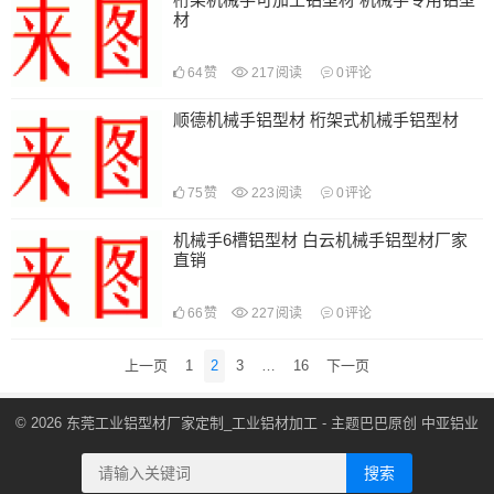
材
64
赞
217
阅读
0
评论
顺德机械手铝型材 桁架式机械手铝型材
75
赞
223
阅读
0
评论
机械手6槽铝型材 白云机械手铝型材厂家
直销
66
赞
227
阅读
0
评论
文
上一页
1
2
3
…
16
下一页
章
导
© 2026
东莞工业铝型材厂家定制_工业铝材加工
- 主题巴巴原创
中亚铝业
航
搜索