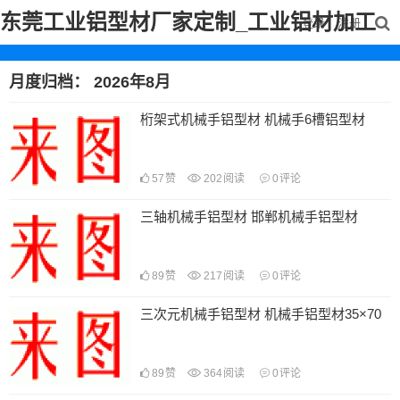
东莞工业铝型材厂家定制_工业铝材加工
登录
注册
月度归档：
2026年8月
桁架式机械手铝型材 机械手6槽铝型材
57
赞
202
阅读
0
评论
三轴机械手铝型材 邯郸机械手铝型材
89
赞
217
阅读
0
评论
三次元机械手铝型材 机械手铝型材35×70
89
赞
364
阅读
0
评论