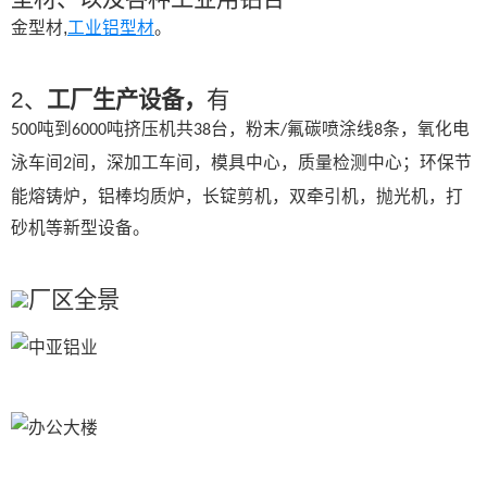
金型材,
工业铝型材
。
2、
工厂生产设备，
有
吨到
吨挤压机共
台，粉末
氟碳喷涂线
条，氧化电
500
6000
38
/
8
泳车间
间，深加工车间，模具中心，质量检测中心；环保节
2
能熔铸炉，铝棒均质炉，长锭剪机，双牵引机，抛光机，打
砂机等新型设备。