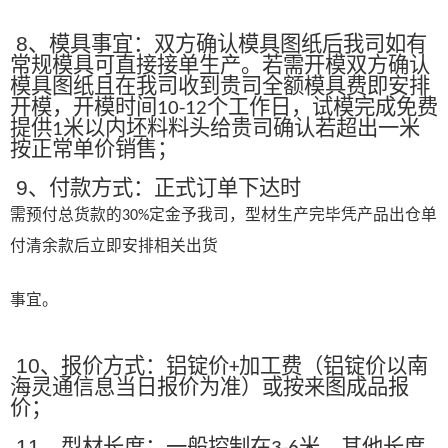
8
、模具事宜：双方确认模具图纸后我司如有
常规模具可直接接单生产。若需开模双方确认
模具图纸且在我司收到贵司全额模具费即安排
开模，开模时间
个工作日，试模完成免费
10-12
提供
米以内坯料料头给贵司确认若超出一米
1
按正常单价销售；
9
、付款方式：正式订单下达时
需预付总货款的
定金予我司，型材生产完毕凭产品出仓单
30%
付清余款后立即安排相关出货
事宜。
10
、报价方式：铝锭价
加工费（铝锭价以南
+
海灵通信息当日报价为准）或按来图成品报
价；
11
、型材长度：一般控制在
米，其他长度