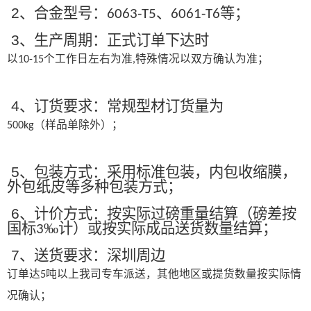
2
、合金型号：
、
等；
6063-T5
6061-T6
3
、生产周期：正式订单下达时
以
个工作日左右为准
特殊情况以双方确认为准；
10-15
,
4
、订货要求：常规型材订货量为
（样品单除外）；
500kg
5
、包装方式：采用标准包装，内包收缩膜，
外包纸皮等多种包装方式；
6
、计价方式：按实际过磅重量结算（磅差按
国标
‰计）或按实际成品送货数量结算；
3
7
、送货要求：深圳周边
订单达
吨以上我司专车派送，其他地区或提货数量按实际情
5
况确认；