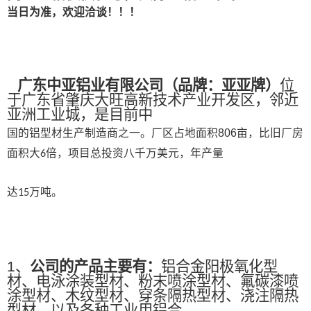
当日为准，欢迎洽谈！！！
广东中亚铝业有限公司
（
品牌：亚亚牌
）
位
于广东省肇庆大旺高新技术产业开发区，邻近
亚洲工业城，是目前中
国的铝型材生产制造商之一。
厂区占地面积
806
亩，比旧厂房
面积大
倍，项目总投资八千万美元，年产量
6
达
万吨。
15
1、
公司的产品主要有：
铝合金阳极氧化型
材、电泳涂装型材、粉末喷涂型材、氟碳漆喷
涂型材、木纹型材、穿条隔热型材、浇注隔热
型材、以及各种工业用铝合