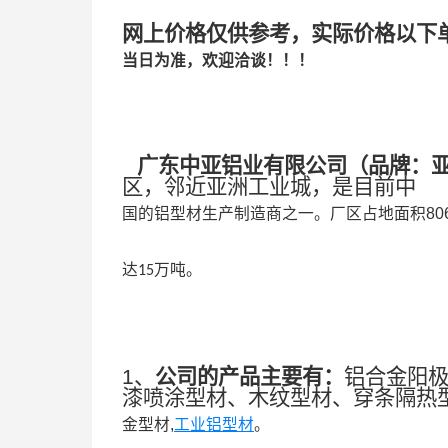
网上价格仅供参考，实际价格以下
当日为准，欢迎洽谈！！！
广东中亚铝业有限公司
（
品牌：
区，邻近亚洲工业城，是目前中
国的铝型材生产制造商之一。
厂区占地面积
80
达
万吨。
15
1、
公司的产品主要有：
铝合金阳
漆喷涂型材、木纹型材、穿条隔热
金型材,
工业铝型材
。