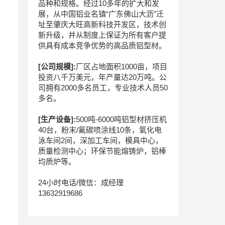
品种和规格。经过10多年的扩大和发
展，从中国铝业名镇“广东佛山大沥”迁
址至肇庆大旺高新科技开发区，技术创
新升级，并从制度上保证为所有客户提
供具有成本竞争优势的高品质铝型材。
[公司规模]:
厂区占地面积1000亩，项目
投资八千万美元，年产量达20万吨。公
司拥有2000多名员工，专业技术人员50
多名。
[生产设备]:
500吨-6000吨铝型材挤压机
40台，粉末/氟碳喷涂线10条，氧化电
泳车间2间，深加工车间，模具中心，
质量检测中心；环保节能熔铸炉，铝棒
均质炉等。
24小时电话/微信：成经理
13632919686