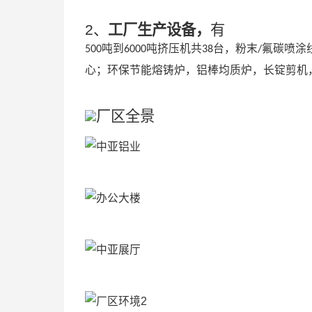
2、
工厂生产设备，
有
吨到
吨挤压机共
台，粉末
氟碳喷涂
500
6000
38
/
心；环保节能熔铸炉，铝棒均质炉，长锭剪机