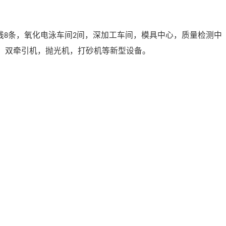
线
条，氧化电泳车间
间，深加工车间，模具中心，质量检测中
8
2
，双牵引机，抛光机，打砂机等新型设备。