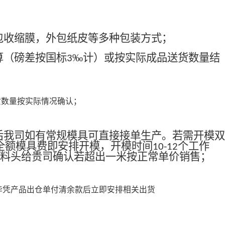
包收缩膜，外包纸皮等多种包装方式；
算（磅差按国标
‰计）或按实际成品送货数量结
3
货数量按实际情况确认；
后我司如有常规模具可直接接单生产。若需开模双
全额模具费即安排开模，开模时间
个工作
10-12
料头给贵司确认若超出一米按正常单价销售；
毕凭产品出仓单付清余款后立即安排相关出货