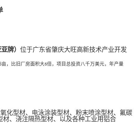
单
亚亚牌
）
位于广东省肇庆大旺高新技术产业开发
6
亩，比旧厂房面积大
倍，项目总投资八千万美元，年产量
6
极氧化型材、电泳涂装型材、粉末喷涂型材、氟碳
型材、浇注隔热型材、以及各种工业用铝合