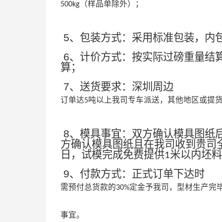
（样品单除外）；
500kg
5
、包装方式：采用标准包装，内
6
、计价方式：按实际过磅重量结
算；
7
、送货要求：深圳周边
订单达
吨以上我司专车派送，其他地区或提
5
8
、模具事宜：双方确认模具图纸
方确认模具图纸且在我司收到贵司
日，试模完成免费提供
米以内坯料
1
9
、付款方式：正式订单下达时
需预付总货款的
定金予我司，型材生产完
30%
事宜。