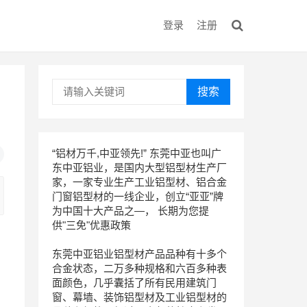
登录
注册
搜索
“铝材万千,中亚领先!” 东莞中亚也叫广
东中亚铝业，是国内大型铝型材生产厂
家，一家专业生产工业铝型材、铝合金
门窗铝型材的一线企业，创立“亚亚”牌
为中国十大产品之—， 长期为您提
供"三免"优惠政策
东莞中亚铝业铝型材产品品种有十多个
合金状态，二万多种规格和六百多种表
面颜色，几乎囊括了所有民用建筑门
窗、幕墙、装饰铝型材及工业铝型材的